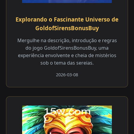
Explorando o Fascinante Universo de
GoldofSirensBonusBuy
Mergulhe na descrição, introdução e regras
do jogo GoldofSirensBonusBuy, uma
experiência envolvente e cheia de mistérios
sob o tema das sereias.
2026-03-08