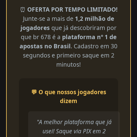
⏰
OFERTA POR TEMPO LIMITADO!
Junte-se a mais de
1,2 milhão de
jogadores
que já descobriram por
que br 678 é a
plataforma nº 1 de
apostas no Brasil
. Cadastro em 30
segundos e primeiro saque em 2
minutos!
💬 O que nossos jogadores
dizem
"A melhor plataforma que já
usei! Saque via PIX em 2