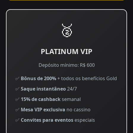
🥈
PLATINUM VIP
Depósito mínimo: R$ 600
✅
Bônus de 200%
+ todos os benefícios Gold
✅
Saque instantâneo
24/7
✅
15% de cashback
semanal
✅
Mesa VIP exclusiva
no cassino
✅
Convites para eventos
especiais