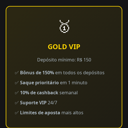
🥇
GOLD VIP
Depósito mínimo: R$ 150
✅
Bônus de 150%
em todos os depósitos
✅
Saque prioritário
em 1 minuto
✅
10% de cashback
semanal
✅
Suporte VIP
24/7
✅
Limites de aposta
mais altos