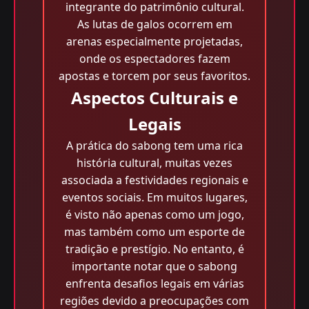
integrante do patrimônio cultural.
As lutas de galos ocorrem em
arenas especialmente projetadas,
onde os espectadores fazem
apostas e torcem por seus favoritos.
Aspectos Culturais e
Legais
A prática do sabong tem uma rica
história cultural, muitas vezes
associada a festividades regionais e
eventos sociais. Em muitos lugares,
é visto não apenas como um jogo,
mas também como um esporte de
tradição e prestígio. No entanto, é
importante notar que o sabong
enfrenta desafios legais em várias
regiões devido a preocupações com