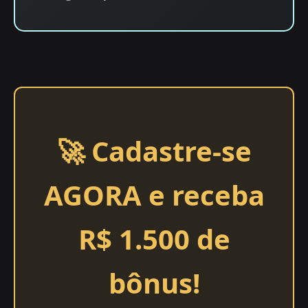
🚀 Cadastre-se
AGORA e receba
R$ 1.500 de
bônus!