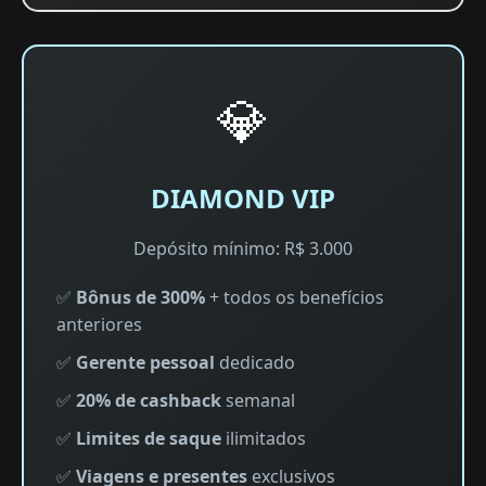
💎
DIAMOND VIP
Depósito mínimo: R$ 3.000
✅
Bônus de 300%
+ todos os benefícios
anteriores
✅
Gerente pessoal
dedicado
✅
20% de cashback
semanal
✅
Limites de saque
ilimitados
✅
Viagens e presentes
exclusivos