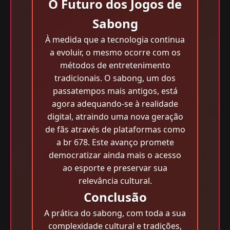
O Futuro dos Jogos de
Sabong
À medida que a tecnologia continua
a evoluir, o mesmo ocorre com os
métodos de entretenimento
tradicionais. O sabong, um dos
passatempos mais antigos, está
agora adequando-se à realidade
digital, atraindo uma nova geração
de fãs através de plataformas como
a br 678. Este avanço promete
democratizar ainda mais o acesso
ao esporte e preservar sua
relevância cultural.
Conclusão
A prática do sabong, com toda a sua
complexidade cultural e tradições,