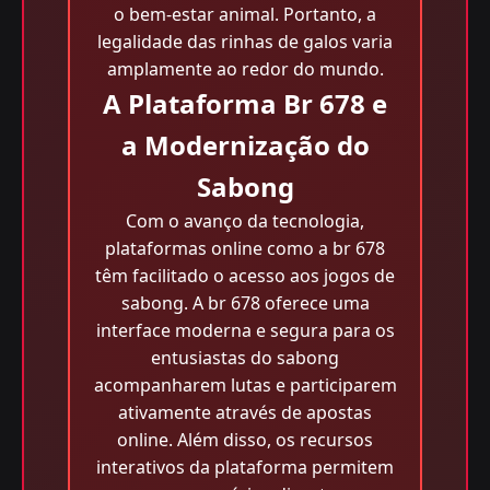
o bem-estar animal. Portanto, a
legalidade das rinhas de galos varia
amplamente ao redor do mundo.
A Plataforma Br 678 e
a Modernização do
Sabong
Com o avanço da tecnologia,
plataformas online como a br 678
têm facilitado o acesso aos jogos de
sabong. A br 678 oferece uma
interface moderna e segura para os
entusiastas do sabong
acompanharem lutas e participarem
ativamente através de apostas
online. Além disso, os recursos
interativos da plataforma permitem