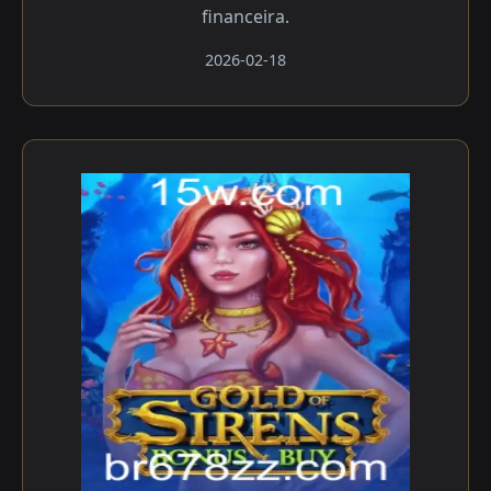
financeira.
2026-02-18