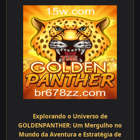
Explorando o Universo de
GOLDENPANTHER: Um Mergulho no
Mundo da Aventura e Estratégia de