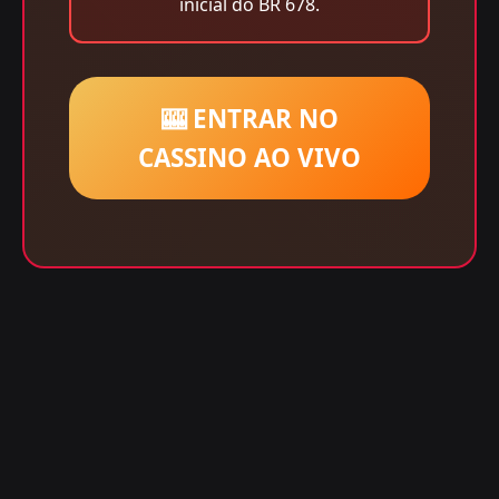
inicial do BR 678.
🎰 ENTRAR NO
CASSINO AO VIVO