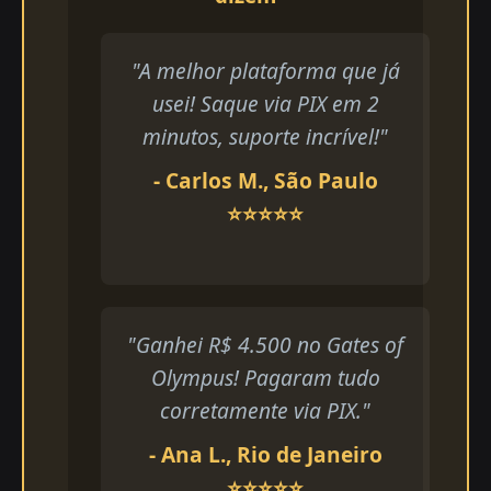
"A melhor plataforma que já
usei! Saque via PIX em 2
minutos, suporte incrível!"
- Carlos M., São Paulo
⭐⭐⭐⭐⭐
"Ganhei R$ 4.500 no Gates of
Olympus! Pagaram tudo
corretamente via PIX."
- Ana L., Rio de Janeiro
⭐⭐⭐⭐⭐