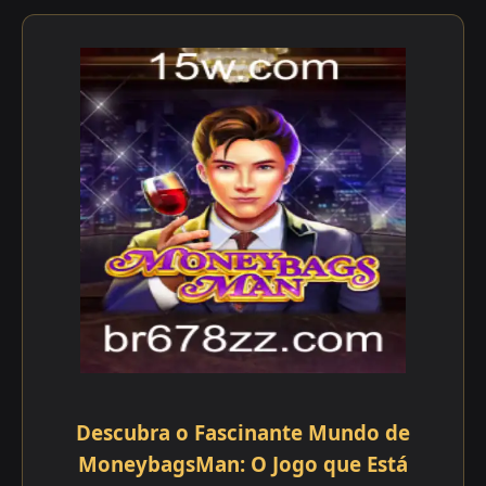
Descubra o Fascinante Mundo de
MoneybagsMan: O Jogo que Está