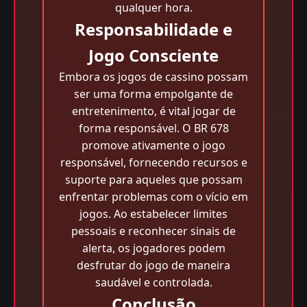
qualquer hora.
Responsabilidade e
Jogo Consciente
Embora os jogos de cassino possam
ser uma forma empolgante de
entretenimento, é vital jogar de
forma responsável. O BR 678
promove ativamente o jogo
responsável, fornecendo recursos e
suporte para aqueles que possam
enfrentar problemas com o vício em
jogos. Ao estabelecer limites
pessoais e reconhecer sinais de
alerta, os jogadores podem
desfrutar do jogo de maneira
saudável e controlada.
Conclusão