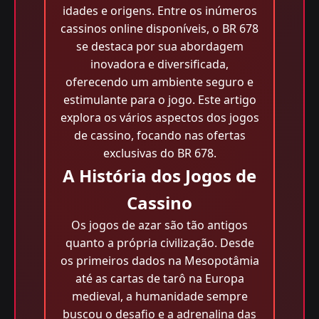
idades e origens. Entre os inúmeros
cassinos online disponíveis, o BR 678
se destaca por sua abordagem
inovadora e diversificada,
oferecendo um ambiente seguro e
estimulante para o jogo. Este artigo
explora os vários aspectos dos jogos
de cassino, focando nas ofertas
exclusivas do BR 678.
A História dos Jogos de
Cassino
Os jogos de azar são tão antigos
quanto a própria civilização. Desde
os primeiros dados na Mesopotâmia
até as cartas de tarô na Europa
medieval, a humanidade sempre
buscou o desafio e a adrenalina das