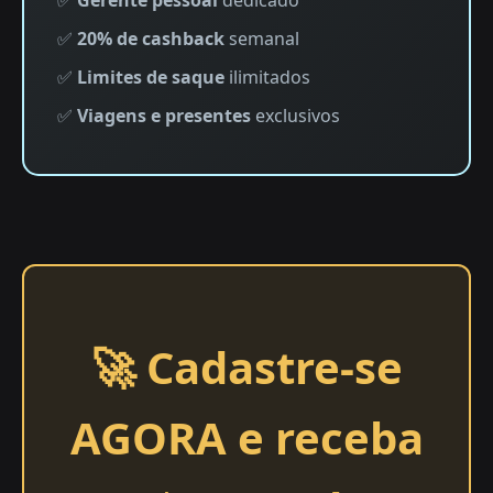
✅
Gerente pessoal
dedicado
✅
20% de cashback
semanal
✅
Limites de saque
ilimitados
✅
Viagens e presentes
exclusivos
🚀 Cadastre-se
AGORA e receba