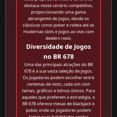
destaca neste cenário competitivo,
proporcionando uma gama
abrangente de jogos, desde os
clássicos como poker e roleta até as
modernas slots e jogos ao vivo com
dealers reais.
Diversidade de Jogos
no BR 678
Uma das principais atrações do BR
678 é a sua vasta seleção de jogos.
Os jogadores podem escolher entre
centenas de slots, cada um com
temas, gráficos e bônus únicos. Para
aqueles que preferem a estratégia, o
BR 678 oferece mesas de blackjack e
poker, onde os jogadores podem
testar suas habilidades contra