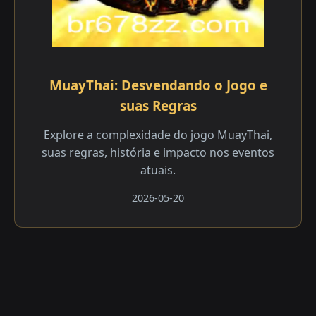
MuayThai: Desvendando o Jogo e
suas Regras
Explore a complexidade do jogo MuayThai,
suas regras, história e impacto nos eventos
atuais.
2026-05-20