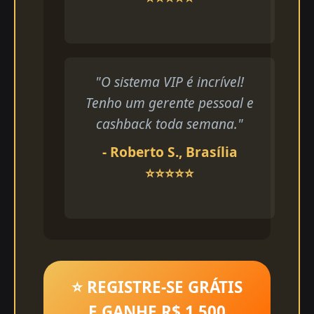
"O sistema VIP é incrível!
Tenho um gerente pessoal e
cashback toda semana."
- Roberto S., Brasília
⭐⭐⭐⭐⭐
⭐ REGISTRE-SE GRÁTIS
E GANHE R$ 1.500