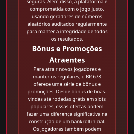
seguras. Além disso, a plataforma é
comprometida com o jogo justo,
usando geradores de números
aleatórios auditados regularmente
para manter a integridade de todos
os resultados.
Bônus e Promoções
Atraentes
Para atrair novos jogadores e
manter os regulares, o BR 678
oferece uma série de bônus e
promoções. Desde bônus de boas-
vindas até rodadas grátis em slots
populares, essas ofertas podem
fazer uma diferença significativa na
construção de um bankroll inicial.
Os jogadores também podem