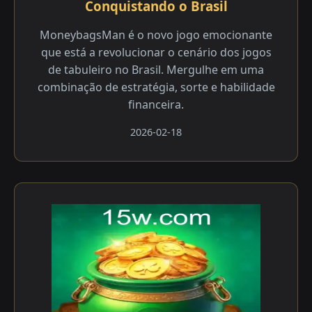
Conquistando o Brasil
MoneybagsMan é o novo jogo emocionante
que está a revolucionar o cenário dos jogos
de tabuleiro no Brasil. Mergulhe em uma
combinação de estratégia, sorte e habilidade
financeira.
2026-02-18