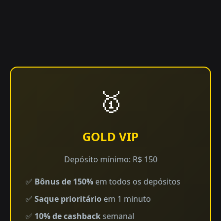
🥇
GOLD VIP
Depósito mínimo: R$ 150
✅
Bônus de 150%
em todos os depósitos
✅
Saque prioritário
em 1 minuto
✅
10% de cashback
semanal