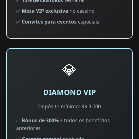
✅
15% de cashback
semanal
✅
Mesa VIP exclusiva
no cassino
✅
Convites para eventos
especiais
💎
DIAMOND VIP
Depósito mínimo: R$ 3.000
✅
Bônus de 300%
+ todos os benefícios
anteriores