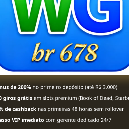
nus de 200%
no primeiro depósito (até R$ 3.000)
0 giros grátis
em slots premium (Book of Dead, Starbu
% de cashback
nas primeiras 48 horas sem rollover
esso VIP imediato
com gerente dedicado 24/7