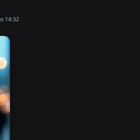
às 14:32