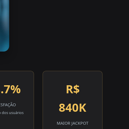
8.7%
R$
840K
ISFAÇÃO
o dos usuários
MAIOR JACKPOT