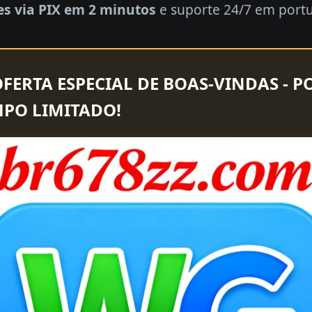
s via PIX em 2 minutos
e suporte 24/7 em port
OFERTA ESPECIAL DE BOAS-VINDAS - P
PO LIMITADO!