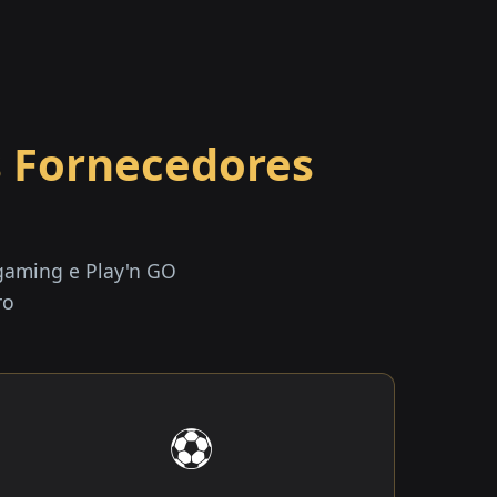
s Fornecedores
ogaming e Play'n GO
ro
⚽