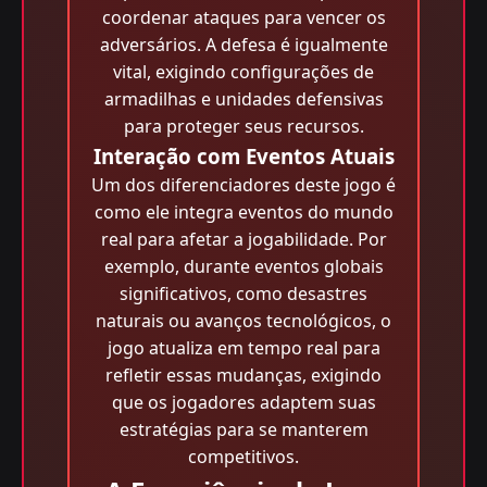
coordenar ataques para vencer os
adversários. A defesa é igualmente
vital, exigindo configurações de
armadilhas e unidades defensivas
para proteger seus recursos.
Interação com Eventos Atuais
Um dos diferenciadores deste jogo é
como ele integra eventos do mundo
real para afetar a jogabilidade. Por
exemplo, durante eventos globais
significativos, como desastres
naturais ou avanços tecnológicos, o
jogo atualiza em tempo real para
refletir essas mudanças, exigindo
que os jogadores adaptem suas
estratégias para se manterem
competitivos.