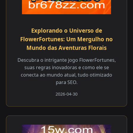
Explorando o Universo de
FlowerFortunes: Um Mergulho no
Mundo das Aventuras Florais
Descubra o intrigante jogo FlowerFortunes,
suas regras inovadoras e como ele se
conecta ao mundo atual, tudo otimizado
para SEO.
2026-04-30