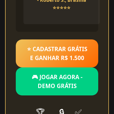
⭐⭐⭐⭐⭐
⭐ CADASTRAR GRÁTIS
E GANHAR R$ 1.500
🎮 JOGAR AGORA -
DEMO GRÁTIS
🏆
🔒
✅