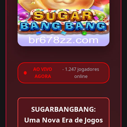
AO VIVO
- 1.247 jogadores
AGORA
online
SUGARBANGBANG:
Uma Nova Era de Jogos