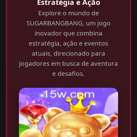
Estratégia e Ação
Explore o mundo de
SUGARBANGBANG, um jogo
inovador que combina
estratégia, ação e eventos
atuais, direcionado para
jogadores em busca de aventura
e desafios.