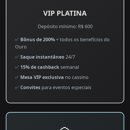
VIP PLATINA
Depósito mínimo: R$ 600
✅
Bônus de 200%
+ todos os benefícios do
Ouro
✅
Saque instantâneo
24/7
✅
15% de cashback
semanal
✅
Mesa VIP exclusiva
no cassino
✅
Convites
para eventos especiais