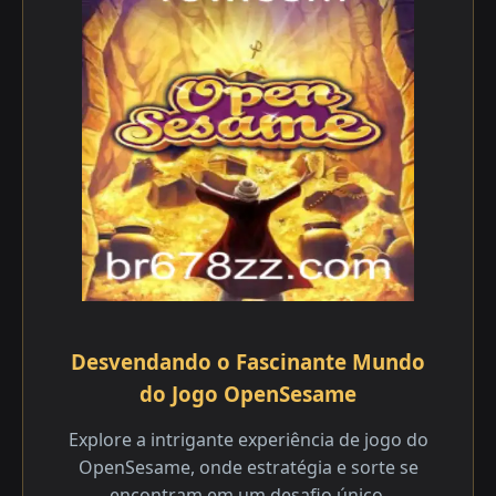
Desvendando o Fascinante Mundo
do Jogo OpenSesame
Explore a intrigante experiência de jogo do
OpenSesame, onde estratégia e sorte se
encontram em um desafio único.