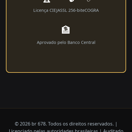
Licença CIEJA
SSL 256-bit
eCOGRA
🏦
Aprovado pelo Banco Central
© 2026 br 678. Todos os direitos reservados. |
Licenciado pelas autoridades brasileiras | Auditado