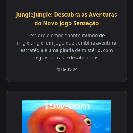
JungleJungle: Descubra as Aventuras
do Novo Jogo Sensação
Explore o emocionante mundo de
JungleJungle, um jogo que combina aventura,
estratégia e uma pitada de mistério, com
regras únicas e desafiadoras.
2026-05-24