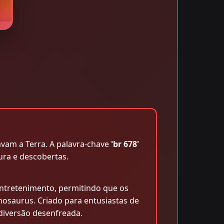
vam a Terra. A palavra-chave
'br 678'
ura e descobertas.
ntretenimento, permitindo que os
nosaurus. Criado para entusiastas de
 diversão desenfreada.