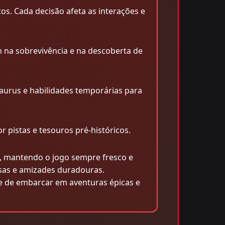
s. Cada decisão afeta as interações e
m na sobrevivência e na descoberta de
aurus e habilidades temporárias para
 pistas e tesouros pré-históricos.
 mantendo o jogo sempre fresco e
osas e amizades duradouras.
e de embarcar em aventuras épicas e