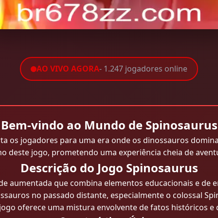
AO VIVO AGORA
- 1.247 jogadores online
Bem-vindo ao Mundo de Spinosaurus
ta os jogadores para uma era onde os dinossauros domina
o deste jogo, prometendo uma experiência cheia de avent
Descrição do Jogo Spinosaurus
ade aumentada que combina elementos educacionais e de e
sauros no passado distante, especialmente o colossal Spi
 jogo oferece uma mistura envolvente de fatos históricos e