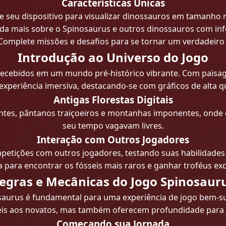
Características Únicas
ize seu dispositivo para visualizar dinossauros em tamanho 
nda mais sobre o Spinosaurus e outros dinossauros com inf
 Complete missões e desafios para se tornar um verdadeiro
Introdução ao Universo do Jogo
o recebidos em um mundo pré-histórico vibrante. Com paisag
xperiência imersiva, destacando-se com gráficos de alta qu
Antigas Florestas Digitais
ntes, pântanos traiçoeiros e montanhas imponentes, onde
seu tempo vagavam livres.
Interação com Outros Jogadores
mpetições com outros jogadores, testando suas habilidades
 para encontrar os fósseis mais raros e ganhar troféus exc
egras e Mecânicas do Jogo Spinosaur
aurus é fundamental para uma experiência de jogo bem-su
veis aos novatos, mas também oferecem profundidade para 
Começando sua Jornada