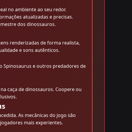
real no ambiente ao seu redor.
ormações atualizadas e precisas.
 mestre dos dinossauros.
ens renderizadas de forma realista,
alidade e sons autênticos.
 o Spinosaurus e outros predadores de
 na caça de dinossauros. Coopere ou
lusivos.
us
cedida. As mecânicas do jogo são
jogadores mais experientes.