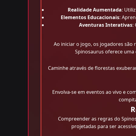
Realidade Aumentada
: Util
Elementos Educacionais
: Apre
Aventuras Interativas
:
Ao iniciar o jogo, os jogadores sã
Spinosaurus oferece uma e
Caminhe através de florestas exubera
Envolva-se em eventos ao vivo e co
compita
R
Compreender as regras do Spinos
projetadas para ser acessí