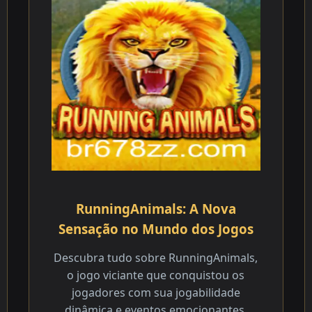
RunningAnimals: A Nova
Sensação no Mundo dos Jogos
Descubra tudo sobre RunningAnimals,
o jogo viciante que conquistou os
jogadores com sua jogabilidade
dinâmica e eventos emocionantes.