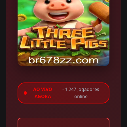
AO VIVO
- 1.247 jogadores
AGORA
online