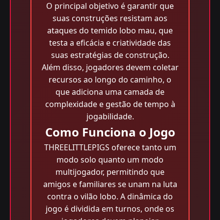
O principal objetivo é garantir que
suas construções resistam aos
ataques do temido lobo mau, que
testa a eficácia e criatividade das
suas estratégias de construção.
Além disso, jogadores devem coletar
recursos ao longo do caminho, o
que adiciona uma camada de
complexidade e gestão de tempo à
jogabilidade.
Como Funciona o Jogo
THREELITTLEPIGS oferece tanto um
modo solo quanto um modo
multijogador, permitindo que
amigos e familiares se unam na luta
contra o vilão lobo. A dinâmica do
jogo é dividida em turnos, onde os