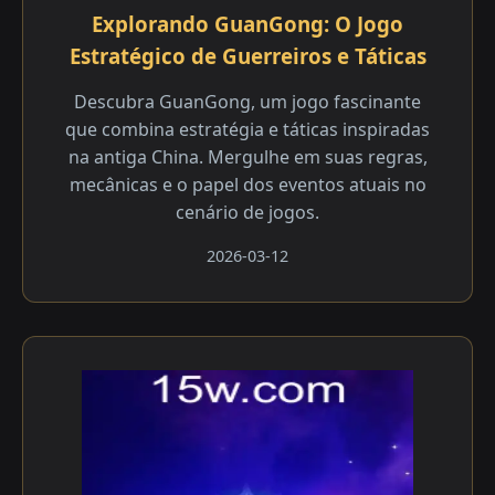
Explorando GuanGong: O Jogo
Estratégico de Guerreiros e Táticas
Descubra GuanGong, um jogo fascinante
que combina estratégia e táticas inspiradas
na antiga China. Mergulhe em suas regras,
mecânicas e o papel dos eventos atuais no
cenário de jogos.
2026-03-12