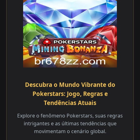
Descubra o Mundo Vibrante do
Pokerstars: Jogo, Regras e
Tendências Atuais
Explore o fenômeno Pokerstars, suas regras
intrigantes e as últimas tendências que
movimentam o cenário global.