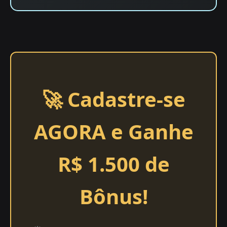
🚀 Cadastre-se
AGORA e Ganhe
R$ 1.500 de
Bônus!