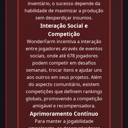
inventário, o sucesso depende da
habilidade de maximizar a produção
sem desperdiçar insumos.
Interação Social e
Competição
WonderFarm incentiva a interação
entre jogadores através de eventos
sociais, onde até 678 jogadores
podem competir em desafios
semanais, trocar itens e ajudar uns
aos outros em seus projetos. Além
do aspecto comunitário, existem
competições que definem rankings
globais, promovendo a competição
amigável e recompensadora.
Aprimoramento Contínuo
Para manter a jogabilidade