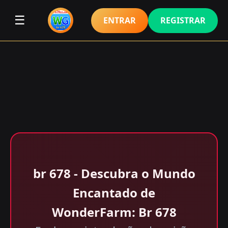
☰
ENTRAR
REGISTRAR
br 678 - Descubra o Mundo
Encantado de
WonderFarm: Br 678