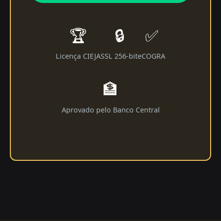
🏆
🔒
✅
Licença CIEJA
SSL 256-bit
eCOGRA
🏦
Aprovado pelo Banco Central