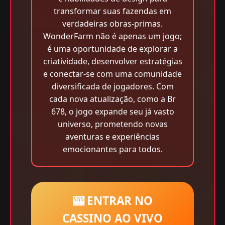
transformar suas fazendas em
verdadeiras obras-primas.
WonderFarm não é apenas um jogo;
é uma oportunidade de explorar a
criatividade, desenvolver estratégias
e conectar-se com uma comunidade
diversificada de jogadores. Com
cada nova atualização, como a Br
678, o jogo expande seu já vasto
universo, prometendo novas
aventuras e experiências
emocionantes para todos.
🎰 ENTRAR NO
CASSINO AO VIVO