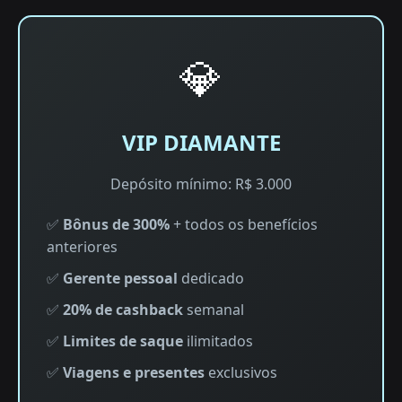
💎
VIP DIAMANTE
Depósito mínimo: R$ 3.000
✅
Bônus de 300%
+ todos os benefícios
anteriores
✅
Gerente pessoal
dedicado
✅
20% de cashback
semanal
✅
Limites de saque
ilimitados
✅
Viagens e presentes
exclusivos