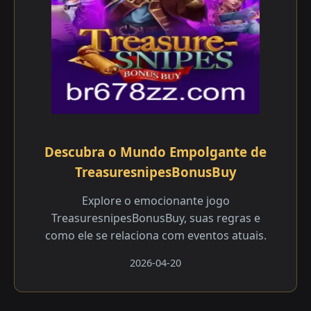
Descubra o Mundo Empolgante de
TreasuresnipesBonusBuy
Explore o emocionante jogo
TreasuresnipesBonusBuy, suas regras e
como ele se relaciona com eventos atuais.
2026-04-20