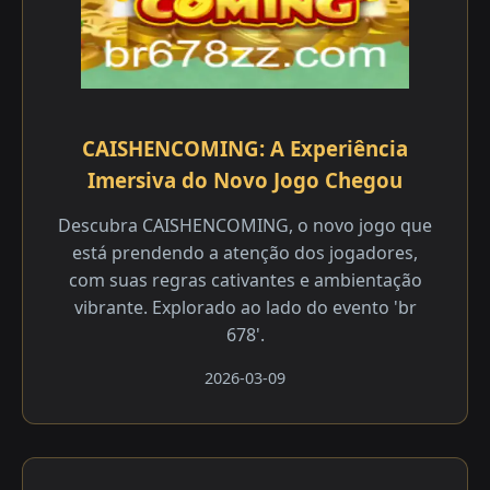
CAISHENCOMING: A Experiência
Imersiva do Novo Jogo Chegou
Descubra CAISHENCOMING, o novo jogo que
está prendendo a atenção dos jogadores,
com suas regras cativantes e ambientação
vibrante. Explorado ao lado do evento 'br
678'.
2026-03-09