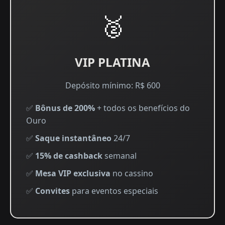
🥈
VIP PLATINA
Depósito mínimo: R$ 600
✅
Bônus de 200%
+ todos os benefícios do
Ouro
✅
Saque instantâneo
24/7
✅
15% de cashback
semanal
✅
Mesa VIP exclusiva
no cassino
✅
Convites
para eventos especiais