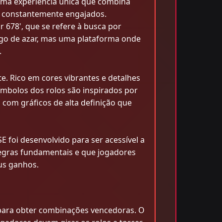
 uma experiência única que combina
s constantemente engajados.
 678', que se refere à busca por
go de azar, mas uma plataforma onde
.
. Rico em cores vibrantes e detalhes
ímbolos dos rolos são inspirados por
 com gráficos de alta definição que
foi desenvolvido para ser acessível a
 regras fundamentais e que jogadores
us ganhos.
 para obter combinações vencedoras. O