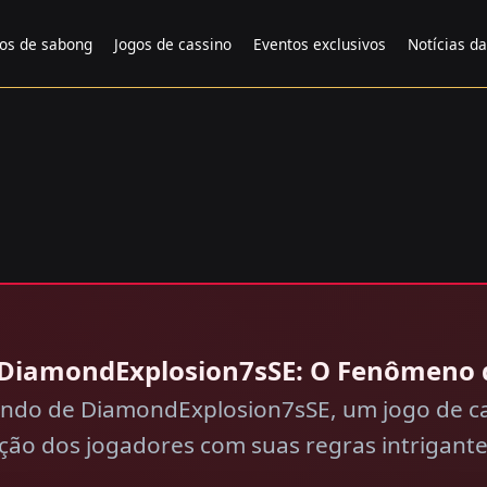
gos de sabong
Jogos de cassino
Eventos exclusivos
Notícias d
o DiamondExplosion7sSE: O Fenômeno d
ndo de DiamondExplosion7sSE, um jogo de ca
ão dos jogadores com suas regras intrigantes