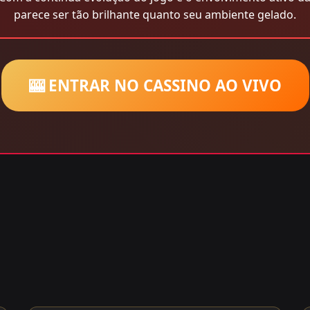
parece ser tão brilhante quanto seu ambiente gelado.
🎰 ENTRAR NO CASSINO AO VIVO