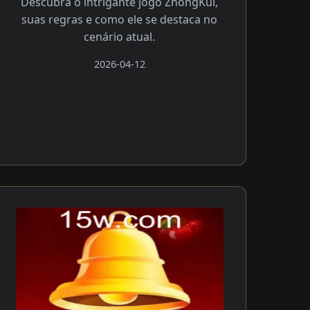
Descubra o intrigante jogo ZhongKui,
suas regras e como ele se destaca no
cenário atual.
2026-04-12