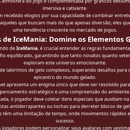
. A atmosfera do jogo é complementada por gráficos deslu
imersiva e cativante.
 recebido elogios por sua capacidade de combinar entret
ra aqueles que buscam mais do que apenas diversão; eles q
uma tendência crescente no mercado de jogos.
 de IceMania: Domine os Elementos 
undo de
IceMania
, é crucial entender as regras fundament
fio equilibrado, garantindo que tanto novatos quanto vete
exploram este universo emocionante.
e labirintos de gelo complexos, superando desafios para d
epicentro do mundo gelado.
vel apresenta um enigma único que deve ser resolvido para
pensamento estratégico e uma compreensão do ambiente
ada, o jogador deve coletar itens especiais que auxiliam 
otas antiderrapantes ou tochas para derreter blocos de gel
s têm uma limitação de tempo, onde movimentos rápidos e d
sucesso.
 jogadores podem personalizar seus avatares com vestime