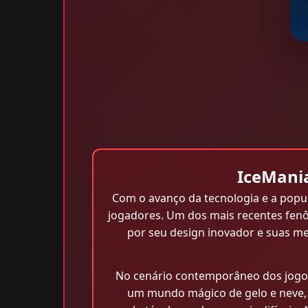
IceMani
Com o avanço da tecnologia e a popu
jogadores. Um dos mais recentes fen
por seu design inovador e suas m
No cenário contemporâneo dos jogo
um mundo mágico de gelo e neve, 