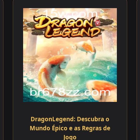
DragonLegend: Descubra o
Mundo Épico e as Regras de
Jogo