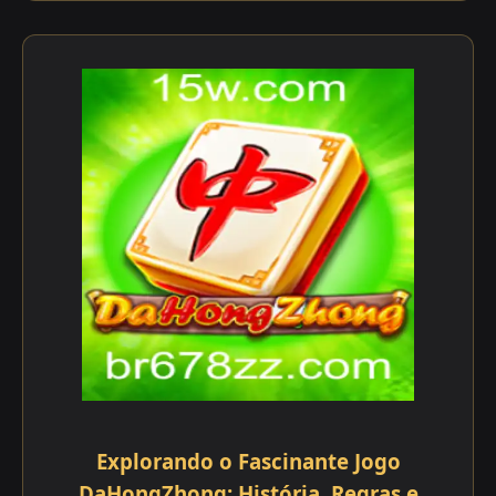
Explorando o Fascinante Jogo
DaHongZhong: História, Regras e