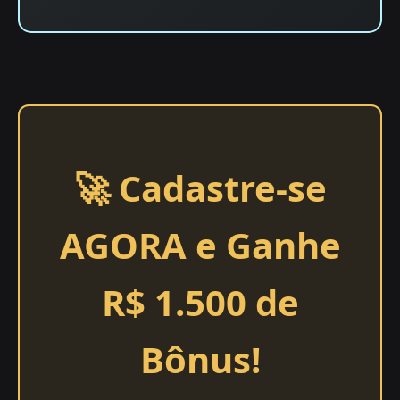
🚀 Cadastre-se
AGORA e Ganhe
R$ 1.500 de
Bônus!