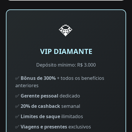
💎
VIP DIAMANTE
Depósito mínimo: R$ 3.000
✅
Bônus de 300%
+ todos os benefícios
anteriores
✅
Gerente pessoal
dedicado
✅
20% de cashback
semanal
✅
Limites de saque
ilimitados
✅
Viagens e presentes
exclusivos