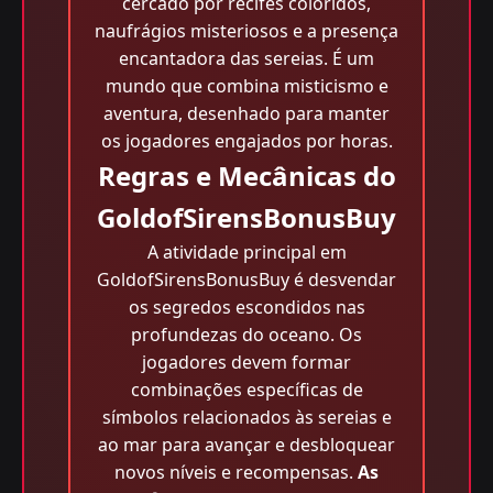
cercado por recifes coloridos,
naufrágios misteriosos e a presença
encantadora das sereias. É um
mundo que combina misticismo e
aventura, desenhado para manter
os jogadores engajados por horas.
Regras e Mecânicas do
GoldofSirensBonusBuy
A atividade principal em
GoldofSirensBonusBuy é desvendar
os segredos escondidos nas
profundezas do oceano. Os
jogadores devem formar
combinações específicas de
símbolos relacionados às sereias e
ao mar para avançar e desbloquear
novos níveis e recompensas.
As