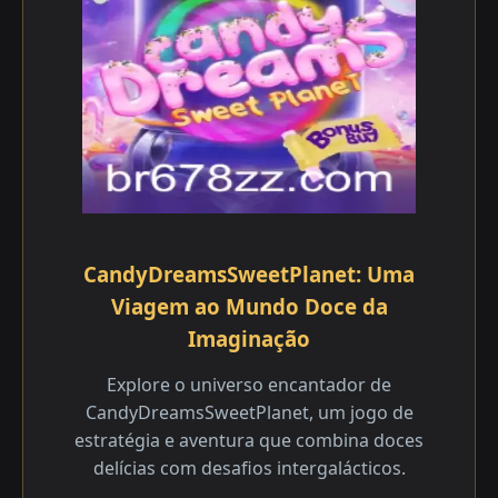
CandyDreamsSweetPlanet: Uma
Viagem ao Mundo Doce da
Imaginação
Explore o universo encantador de
CandyDreamsSweetPlanet, um jogo de
estratégia e aventura que combina doces
delícias com desafios intergalácticos.