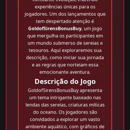
experiências únicas para os
jogadores. Um dos lançamentos que
tem despertado atenção é
GoldofSirensBonusBuy
, um jogo
que mergulha os participantes em
um mundo submerso de sereias e
tesouros. Aqui exploraremos sua
descrição, como iniciar sua jornada
e as regras que norteiam essa
emocionante aventura.
Descrição do Jogo
GoldofSirensBonusBuy apresenta
um tema intrigante baseado nas
lendas das sereias, criaturas míticas
do oceano. Os jogadores são
convidados a explorar um vasto
ambiente aquático, com gráficos de