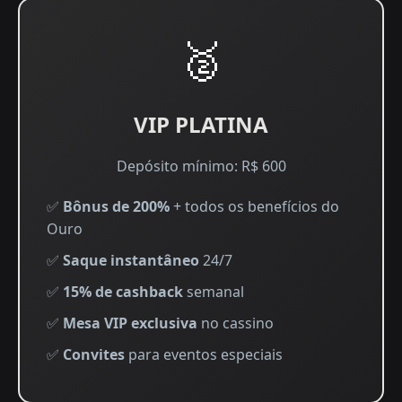
🥈
VIP PLATINA
Depósito mínimo: R$ 600
✅
Bônus de 200%
+ todos os benefícios do
Ouro
✅
Saque instantâneo
24/7
✅
15% de cashback
semanal
✅
Mesa VIP exclusiva
no cassino
✅
Convites
para eventos especiais