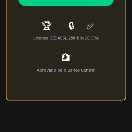
🏆
🔒
✅
Licença CIEJA
SSL 256-bit
eCOGRA
🏦
Aprovado pelo Banco Central