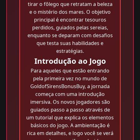
tirar o fôlego que retratam a beleza
e o mistério dos mares. O objetivo
principal é encontrar tesouros
perdidos, guiados pelas sereias,
enquanto se deparam com desafios
que testa suas habilidades e
estratégias.
Introdução ao Jogo
Para aqueles que estão entrando
pela primeira vez no mundo de
GoldofSirensBonusBuy, a jornada
começa com uma introdução
imersiva. Os novos jogadores são
guiados passo a passo através de
um tutorial que explica os elementos
básicos do jogo. A ambientação é
rica em detalhes, e logo você se verá