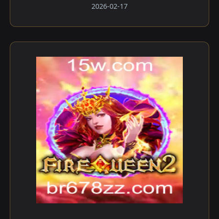
2026-02-17