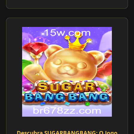
Descubra SUGARBANGBANG: O Jogo