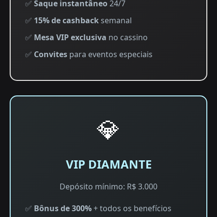
✅
Saque instantâneo
24/7
✅
15% de cashback
semanal
✅
Mesa VIP exclusiva
no cassino
✅
Convites
para eventos especiais
💎
VIP DIAMANTE
Depósito mínimo: R$ 3.000
✅
Bônus de 300%
+ todos os benefícios