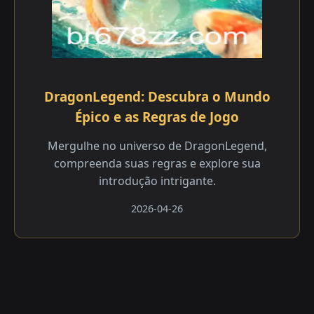
DragonLegend: Descubra o Mundo
Épico e as Regras de Jogo
Mergulhe no universo de DragonLegend,
compreenda suas regras e explore sua
introdução intrigante.
2026-04-26