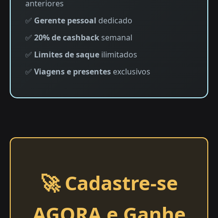
anteriores
✅
Gerente pessoal
dedicado
✅
20% de cashback
semanal
✅
Limites de saque
ilimitados
✅
Viagens e presentes
exclusivos
🚀 Cadastre-se
AGORA e Ganhe