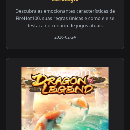
Descubra as emocionantes características de
FireHot100, suas regras únicas e como ele se
destaca no cenário de jogos atuais.
2026-02-24