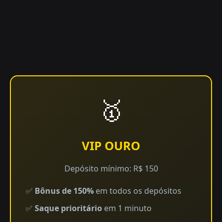
🥇
VIP OURO
Depósito mínimo: R$ 150
✅
Bônus de 150%
em todos os depósitos
✅
Saque prioritário
em 1 minuto