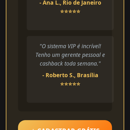
- Ana L., Rio de Janeiro
⭐⭐⭐⭐⭐
"O sistema VIP é incrível!
Tenho um gerente pessoal e
cashback toda semana."
- Roberto S., Brasília
⭐⭐⭐⭐⭐