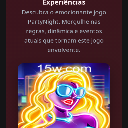
Experiências
Descubra o emocionante jogo
PartyNight. Mergulhe nas
regras, dinâmica e eventos
atuais que tornam este jogo
envolvente.