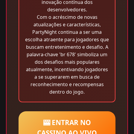
inovação contínua dos
desenvolvedores.
Com o acréscimo de novas
atualizações e características,
PartyNight continua a ser uma
escolha atraente para jogadores que
buscam entretenimento e desafio. A
palavra-chave 'br 678' simboliza um
dos desafios mais populares
atualmente, incentivando jogadores
a se superarem em busca de
reconhecimento e recompensas
dentro do jogo.
🎰 ENTRAR NO
CASSINO AO VIVO