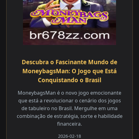
Descubra o Fascinante Mundo de
MoneybagsMan: O Jogo que Está
Conquistando o Brasil
MoneybagsMan é o novo jogo emocionante
que está a revolucionar o cenário dos jogos
de tabuleiro no Brasil. Mergulhe em uma
combinação de estratégia, sorte e habilidade
financeira.
2026-02-18