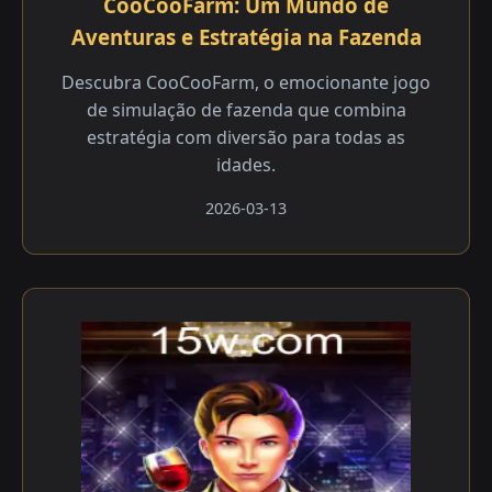
CooCooFarm: Um Mundo de
Aventuras e Estratégia na Fazenda
Descubra CooCooFarm, o emocionante jogo
de simulação de fazenda que combina
estratégia com diversão para todas as
idades.
2026-03-13