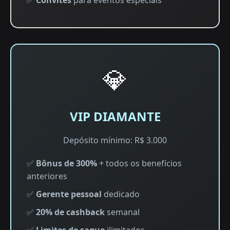
✅
Convites
para eventos especiais
💎
VIP DIAMANTE
Depósito mínimo: R$ 3.000
✅
Bônus de 300%
+ todos os benefícios
anteriores
✅
Gerente pessoal
dedicado
✅
20% de cashback
semanal