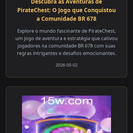
Descubra as Aventuras de
PirateChest: O Jogo que Conquistou
a Comunidade BR 678
Explore o mundo fascinante de PirateChest,
um jogo de aventura e estratégia que cativou
jogadores na comunidade BR 678 com suas
regras intrigantes e desafios emocionantes.
2026-05-02