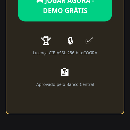
🎮 JOGAR AGORA -
DEMO GRÁTIS
🏆
🔒
✅
Licença CIEJA
SSL 256-bit
eCOGRA
🏦
Aprovado pelo Banco Central