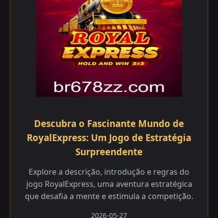
Descubra o Fascinante Mundo de
RoyalExpress: Um Jogo de Estratégia
Surpreendente
Explore a descrição, introdução e regras do
jogo RoyalExpress, uma aventura estratégica
que desafia a mente e estimula a competição.
2026-05-27