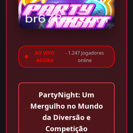
AO VIVO
- 1.247 jogadores
AGORA
online
PartyNight: Um
Mergulho no Mundo
da Diversão e
Competição