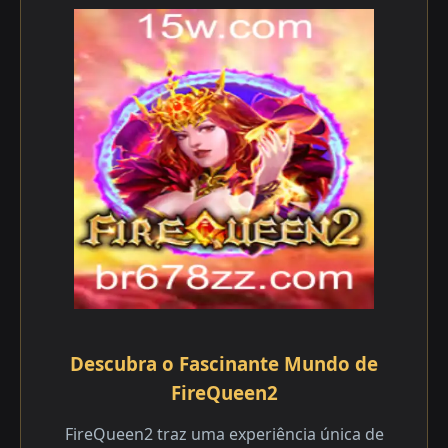
Descubra o Fascinante Mundo de
FireQueen2
FireQueen2 traz uma experiência única de