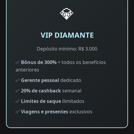
💎
VIP DIAMANTE
Depósito mínimo: R$ 3.000
✅
Bônus de 300%
+ todos os benefícios
anteriores
✅
Gerente pessoal
dedicado
✅
20% de cashback
semanal
✅
Limites de saque
ilimitados
✅
Viagens e presentes
exclusivos