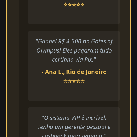
⭐⭐⭐⭐⭐
"Ganhei R$ 4.500 no Gates of
Olympus! Eles pagaram tudo
certinho via Pix."
- Ana L., Rio de Janeiro
⭐⭐⭐⭐⭐
"O sistema VIP é incrível!
Tenho um gerente pessoal e
cashback toda semana."