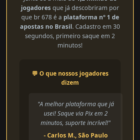
jogadores
que já descobriram por
que br 678 é a
plataforma nº 1 de
apostas no Brasil
. Cadastro em 30
segundos, primeiro saque em 2
minutos!
💬 O que nossos jogadores
dizem
"A melhor plataforma que já
usei! Saque via Pix em 2
minutos, suporte incrível!"
- Carlos M., São Paulo