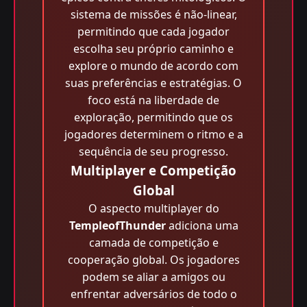
sistema de missões é não-linear,
permitindo que cada jogador
escolha seu próprio caminho e
explore o mundo de acordo com
suas preferências e estratégias. O
foco está na liberdade de
exploração, permitindo que os
jogadores determinem o ritmo e a
sequência de seu progresso.
Multiplayer e Competição
Global
O aspecto multiplayer do
TempleofThunder
adiciona uma
camada de competição e
cooperação global. Os jogadores
podem se aliar a amigos ou
enfrentar adversários de todo o