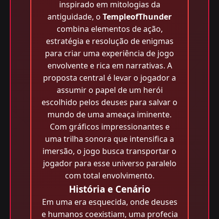
inspirado em mitologias da
antiguidade, o
TempleofThunder
combina elementos de ação,
estratégia e resolução de enigmas
para criar uma experiência de jogo
envolvente e rica em narrativas. A
proposta central é levar o jogador a
assumir o papel de um herói
escolhido pelos deuses para salvar o
mundo de uma ameaça iminente.
Com gráficos impressionantes e
uma trilha sonora que intensifica a
imersão, o jogo busca transportar o
jogador para esse universo paralelo
com total envolvimento.
História e Cenário
Em uma era esquecida, onde deuses
e humanos coexistiam, uma profecia