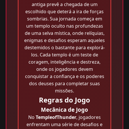
antiga prevê a chegada de um
escolhido que deterá a ira de forças
sombrias. Sua jornada começa em
um templo oculto nas profundezas
de uma selva mística, onde relíquias,
enigmas e desafios esperam aqueles
destemidos o bastante para explorá-
los. Cada templo é um teste de
coragem, inteligência e destreza,
onde os jogadores devem
conquistar a confiança e os poderes
dos deuses para completar suas
missões.
Regras do Jogo
Mecânica de Jogo
No
TempleofThunder
, jogadores
enfrentam uma série de desafios e