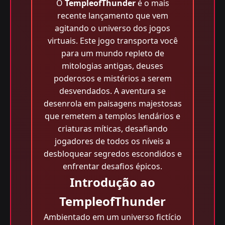
O
TempleofThunder
é o mais
recente lançamento que vem
agitando o universo dos jogos
virtuais. Este jogo transporta você
para um mundo repleto de
mitologias antigas, deuses
poderosos e mistérios a serem
desvendados. A aventura se
desenrola em paisagens majestosas
que remetem a templos lendários e
criaturas míticas, desafiando
jogadores de todos os níveis a
desbloquear segredos escondidos e
enfrentar desafios épicos.
Introdução ao
TempleofThunder
Ambientado em um universo fictício