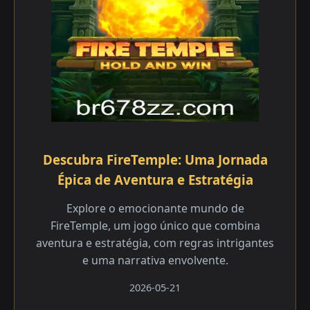
Descubra FireTemple: Uma Jornada
Épica de Aventura e Estratégia
Explore o emocionante mundo de
FireTemple, um jogo único que combina
aventura e estratégia, com regras intrigantes
e uma narrativa envolvente.
2026-05-21