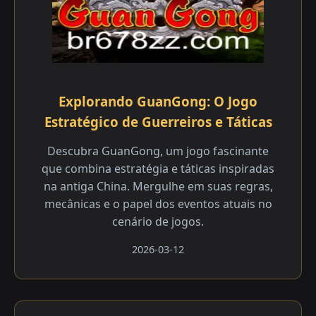
Explorando GuanGong: O Jogo
Estratégico de Guerreiros e Táticas
Descubra GuanGong, um jogo fascinante
que combina estratégia e táticas inspiradas
na antiga China. Mergulhe em suas regras,
mecânicas e o papel dos eventos atuais no
cenário de jogos.
2026-03-12