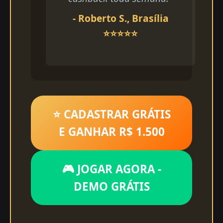
- Roberto S., Brasília
⭐⭐⭐⭐⭐
⭐ CADASTRAR GRÁTIS
E GANHAR R$ 1.500
🎮 JOGAR AGORA -
DEMO GRÁTIS