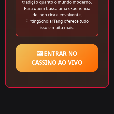
tradição quanto o mundo moderno.
Para quem busca uma experiência
de jogo rica e envolvente,
FlirtingScholarTang oferece tudo
isso e muito mais.
🎰 ENTRAR NO
CASSINO AO VIVO