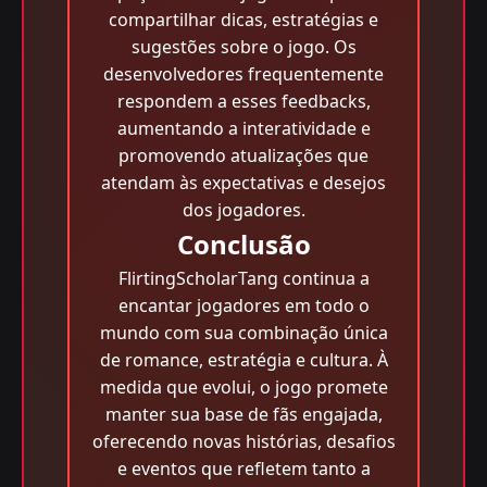
compartilhar dicas, estratégias e
sugestões sobre o jogo. Os
desenvolvedores frequentemente
respondem a esses feedbacks,
aumentando a interatividade e
promovendo atualizações que
atendam às expectativas e desejos
dos jogadores.
Conclusão
FlirtingScholarTang continua a
encantar jogadores em todo o
mundo com sua combinação única
de romance, estratégia e cultura. À
medida que evolui, o jogo promete
manter sua base de fãs engajada,
oferecendo novas histórias, desafios
e eventos que refletem tanto a