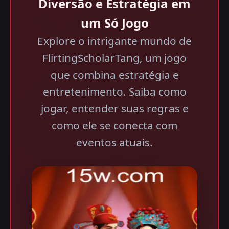
Diversão e Estratégia em
um Só Jogo
Explore o intrigante mundo de
FlirtingScholarTang, um jogo
que combina estratégia e
entretenimento. Saiba como
jogar, entender suas regras e
como ele se conecta com
eventos atuais.