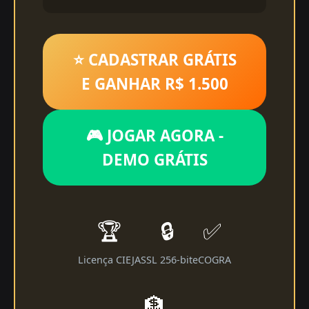
⭐ CADASTRAR GRÁTIS
E GANHAR R$ 1.500
🎮 JOGAR AGORA -
DEMO GRÁTIS
🏆
🔒
✅
Licença CIEJA
SSL 256-bit
eCOGRA
🏦