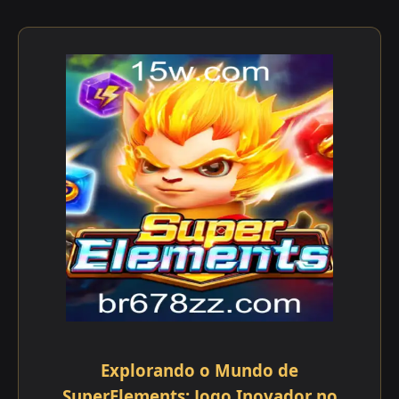
Explorando o Mundo de
SuperElements: Jogo Inovador no