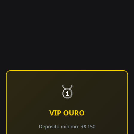
🥇
VIP OURO
Depósito mínimo: R$ 150