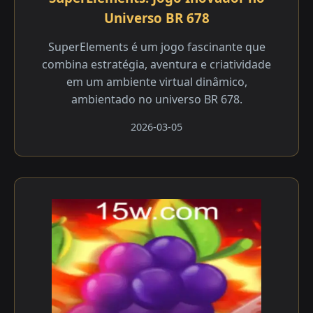
Universo BR 678
SuperElements é um jogo fascinante que
combina estratégia, aventura e criatividade
em um ambiente virtual dinâmico,
ambientado no universo BR 678.
2026-03-05