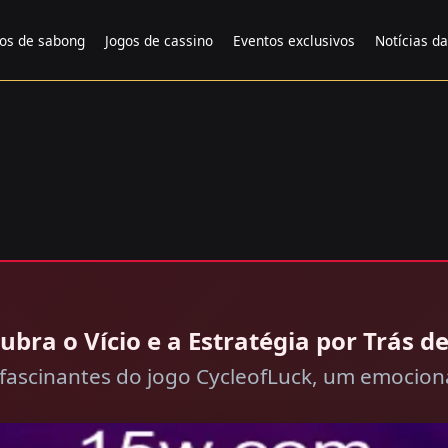
gos de sabong
Jogos de cassino
Eventos exclusivos
Notícias d
cubra o Vício e a Estratégia por Trás d
 fascinantes do jogo CycleofLuck, um emociona