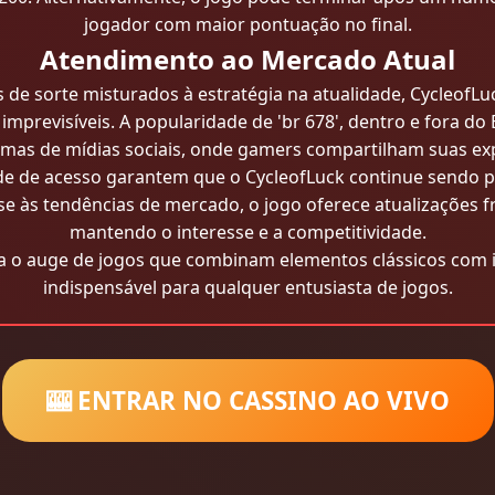
jogador com maior pontuação no final.
Atendimento ao Mercado Atual
de sorte misturados à estratégia na atualidade, Cycleof
imprevisíveis. A popularidade de 'br 678', dentro e fora do B
mas de mídias sociais, onde gamers compartilham suas expe
ade de acesso garantem que o CycleofLuck continue sendo p
se às tendências de mercado, o jogo oferece atualizações 
mantendo o interesse e a competitividade.
a o auge de jogos que combinam elementos clássicos com i
indispensável para qualquer entusiasta de jogos.
🎰 ENTRAR NO CASSINO AO VIVO