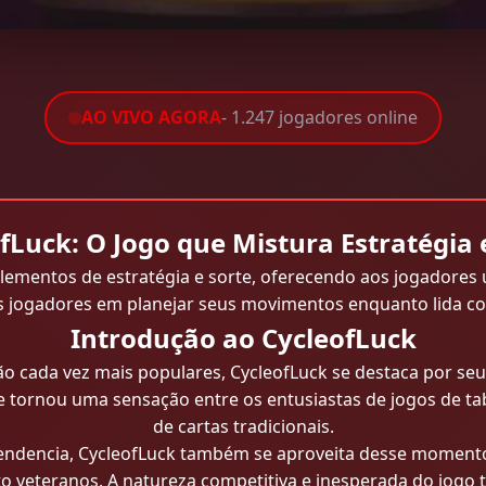
AO VIVO AGORA
- 1.247 jogadores online
fLuck: O Jogo que Mistura Estratégia 
lementos de estratégia e sorte, oferecendo aos jogadores 
os jogadores em planejar seus movimentos enquanto lida co
Introdução ao CycleofLuck
 cada vez mais populares, CycleofLuck se destaca por seu
tornou uma sensação entre os entusiastas de jogos de tabu
de cartas tradicionais.
 tendencia, CycleofLuck também se aproveita desse momen
o veteranos. A natureza competitiva e inesperada do jogo 