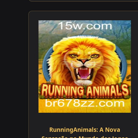
RunningAnimals: A Nova