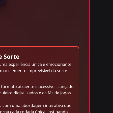
e Sorte
uma experiência única e emocionante.
m o elemento imprevisível da sorte.
 formato atraente e acessível. Lançado
leiro digitalizados e os fãs de jogos
to com uma abordagem interativa que
torna cada rodada única, instigando