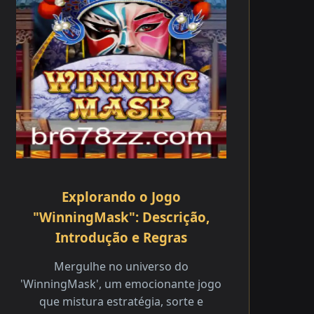
Explorando o Jogo
"WinningMask": Descrição,
Introdução e Regras
Mergulhe no universo do
'WinningMask', um emocionante jogo
que mistura estratégia, sorte e