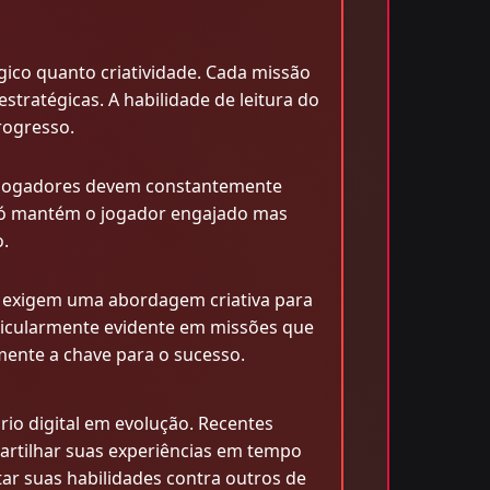
gico quanto criatividade. Cada missão
tratégicas. A habilidade de leitura do
rogresso.
Os jogadores devem constantemente
o só mantém o jogador engajado mas
.
os exigem uma abordagem criativa para
ticularmente evidente em missões que
mente a chave para o sucesso.
rio digital em evolução. Recentes
artilhar suas experiências em tempo
ar suas habilidades contra outros de