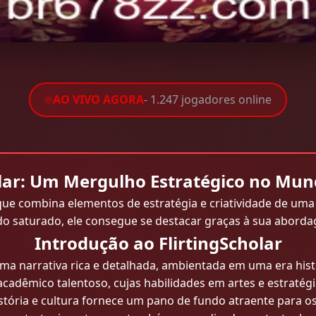
AO VIVO AGORA
- 1.247 jogadores online
olar: Um Mergulho Estratégico no Mun
e que combina elementos de estratégia e criatividade de u
 saturado, ele consegue se destacar graças à sua abordag
Introdução ao FlirtingScholar
ma narrativa rica e detalhada, ambientada em uma era histó
dêmico talentoso, cujas habilidades em artes e estratégi
stória e cultura fornece um pano de fundo atraente para o