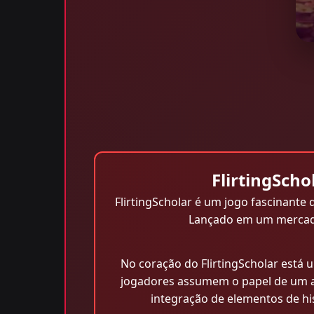
FlirtingSch
FlirtingScholar é um jogo fascinant
Lançado em um mercado
No coração do FlirtingScholar está u
jogadores assumem o papel de um aca
integração de elementos de hi