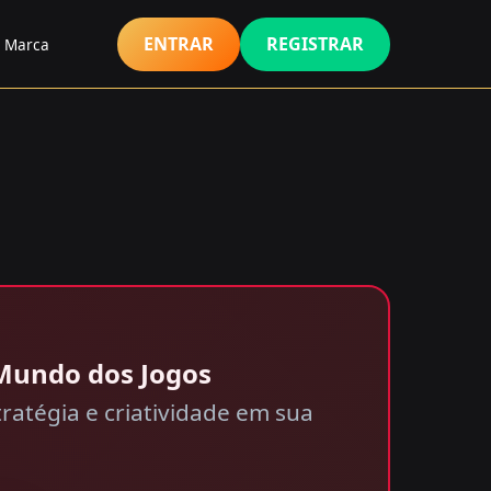
ENTRAR
REGISTRAR
a Marca
 Mundo dos Jogos
ratégia e criatividade em sua