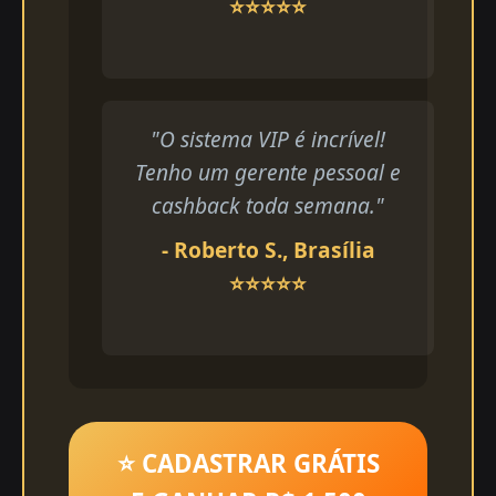
⭐⭐⭐⭐⭐
"O sistema VIP é incrível!
Tenho um gerente pessoal e
cashback toda semana."
- Roberto S., Brasília
⭐⭐⭐⭐⭐
⭐ CADASTRAR GRÁTIS