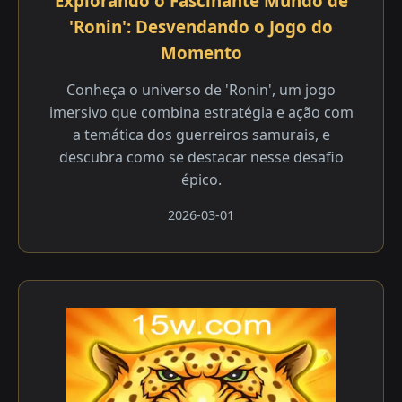
Explorando o Fascinante Mundo de
'Ronin': Desvendando o Jogo do
Momento
Conheça o universo de 'Ronin', um jogo
imersivo que combina estratégia e ação com
a temática dos guerreiros samurais, e
descubra como se destacar nesse desafio
épico.
2026-03-01