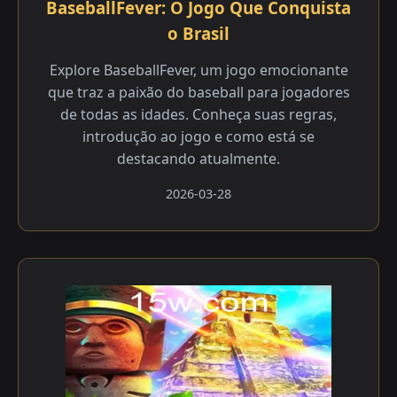
BaseballFever: O Jogo Que Conquista
o Brasil
Explore BaseballFever, um jogo emocionante
que traz a paixão do baseball para jogadores
de todas as idades. Conheça suas regras,
introdução ao jogo e como está se
destacando atualmente.
2026-03-28