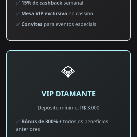
✅
15% de cashback
semanal
✅
Mesa VIP exclusiva
no cassino
✅
Convites
para eventos especiais
💎
VIP DIAMANTE
Depósito mínimo: R$ 3.000
✅
Bônus de 300%
+ todos os benefícios
anteriores