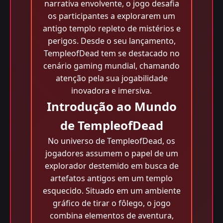
narrativa envolvente, o jogo desafia
os participantes a explorarem um
antigo templo repleto de mistérios e
perigos. Desde o seu lançamento,
TempleofDead tem se destacado no
cenário gaming mundial, chamando
atenção pela sua jogabilidade
inovadora e imersiva.
Introdução ao Mundo
de TempleofDead
No universo de TempleofDead, os
jogadores assumem o papel de um
explorador destemido em busca de
artefatos antigos em um templo
esquecido. Situado em um ambiente
gráfico de tirar o fôlego, o jogo
combina elementos de aventura,