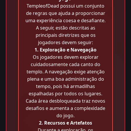
TempleofDead possui um conjunto
de regras que ajuda a proporcionar
uma experiência coesa e desafiante.
A seguir, estão descritas as
principais diretrizes que os
jogadores devem seguir:
1. Exploração e Navegação
Os jogadores devem explorar
cuidadosamente cada canto do
templo. A navegação exige atenção
plena e uma boa administração do
tempo, pois há armadilhas
espalhadas por todos os lugares.
Cada área desbloqueada traz novos
desafios e aumenta a complexidade
do jogo.
2. Recursos e Artefatos
Durante a exploração, os