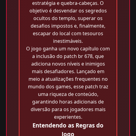
estratégia e quebra-cabeças. O
objetivo é desvendar os segredos
ocultos do templo, superar os
desafios impostos e, finalmente,
escapar do local com tesouros
inestimáveis.
O jogo ganha um novo capítulo com
a inclusão do patch br 678, que
adiciona novos níveis e inimigos
mais desafiadores. Lançado em
meio a atualizações frequentes no
mundo dos games, esse patch traz
uma riqueza de conteúdo,
garantindo horas adicionais de
diversão para os jogadores mais
experientes.
Entendendo as Regras do
Jogo