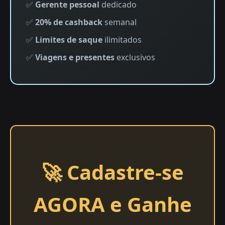
✅
Gerente pessoal
dedicado
✅
20% de cashback
semanal
✅
Limites de saque
ilimitados
✅
Viagens e presentes
exclusivos
🚀 Cadastre-se
AGORA e Ganhe