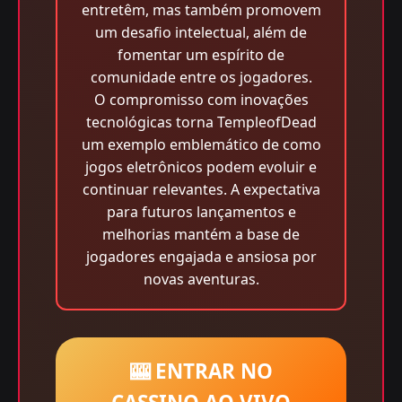
entretêm, mas também promovem
um desafio intelectual, além de
fomentar um espírito de
comunidade entre os jogadores.
O compromisso com inovações
tecnológicas torna TempleofDead
um exemplo emblemático de como
jogos eletrônicos podem evoluir e
continuar relevantes. A expectativa
para futuros lançamentos e
melhorias mantém a base de
jogadores engajada e ansiosa por
novas aventuras.
🎰 ENTRAR NO