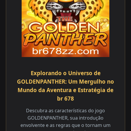
Explorando o Universo de
GOLDENPANTHER: Um Mergulho no
Mundo da Aventura e Estratégia de
br 678
Descubra as características do jogo
GOLDENPANTHER, sua introdução
envolvente e as regras que o tornam um