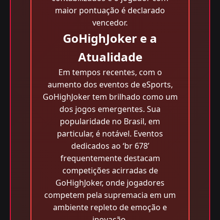
maior pontuação é declarado
vencedor.
GoHighJoker e a
Atualidade
Em tempos recentes, com o
aumento dos eventos de eSports,
GoHighJoker tem brilhado como um
dos jogos emergentes. Sua
popularidade no Brasil, em
particular, é notável. Eventos
dedicados ao ‘br 678’
frequentemente destacam
competições acirradas de
GoHighJoker, onde jogadores
competem pela supremacia em um
ambiente repleto de emoção e
inovação.