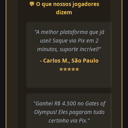
💬 O que nossos jogadores
dizem
"A melhor plataforma que já
usei! Saque via Pix em 2
minutos, suporte incrível!"
- Carlos M., São Paulo
⭐⭐⭐⭐⭐
"Ganhei R$ 4.500 no Gates of
Olympus! Eles pagaram tudo
certinho via Pix."