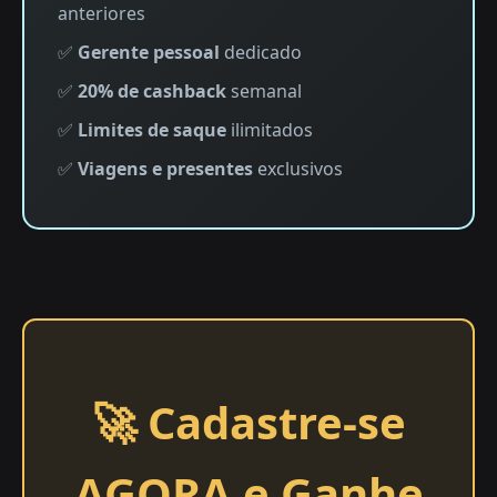
anteriores
✅
Gerente pessoal
dedicado
✅
20% de cashback
semanal
✅
Limites de saque
ilimitados
✅
Viagens e presentes
exclusivos
🚀 Cadastre-se
AGORA e Ganhe