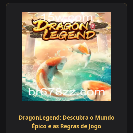
DragonLegend: Descubra o Mundo
Épico e as Regras de Jogo