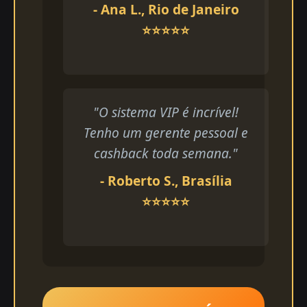
- Ana L., Rio de Janeiro
⭐⭐⭐⭐⭐
"O sistema VIP é incrível!
Tenho um gerente pessoal e
cashback toda semana."
- Roberto S., Brasília
⭐⭐⭐⭐⭐