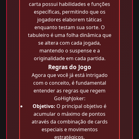
carta possui habilidades e funções
específicas, permitindo que os
jogadores elaborem táticas
enquanto testam sua sorte. O
tabuleiro é uma folha dinâmica que
se altera com cada jogada,
mantendo o suspense e a
originalidade em cada partida.
Regras do Jogo
Agora que você já está intrigado
com o conceito, é fundamental
entender as regras que regem
GoHighJoker:
Objetivo:
O principal objetivo é
acumular o máximo de pontos
através da combinação de cards
especiais e movimentos
estratégicos.