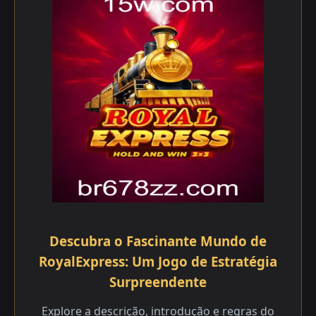
Descubra o Fascinante Mundo de
RoyalExpress: Um Jogo de Estratégia
Surpreendente
Explore a descrição, introdução e regras do