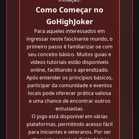
Como Começar no
GoHighJoker
Para aqueles interessados em
ingressar neste fascinante mundo, o
primeiro passo é familiarizar-se com
seu conceito básico. Muitos guias e
vídeos tutoriais estão disponíveis
online, facilitando o aprendizado.
Após entender os princípios básicos,
participar da comunidade e eventos
locais pode oferecer prática valiosa
e uma chance de encontrar outros
entusiastas.
O jogo está disponível em várias
plataformas, permitindo acesso fácil
para iniciantes e veteranos. Por ser