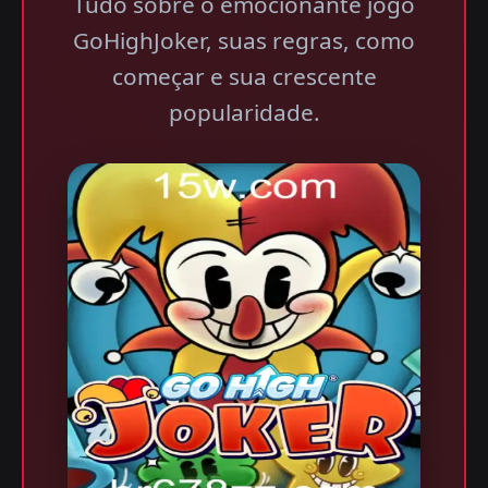
Tudo sobre o emocionante jogo
GoHighJoker, suas regras, como
começar e sua crescente
popularidade.