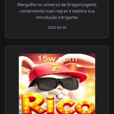
Mergulhe no universo de DragonLegend,
compreenda suas regras e explore sua
introdução intrigante.
2026-04-26